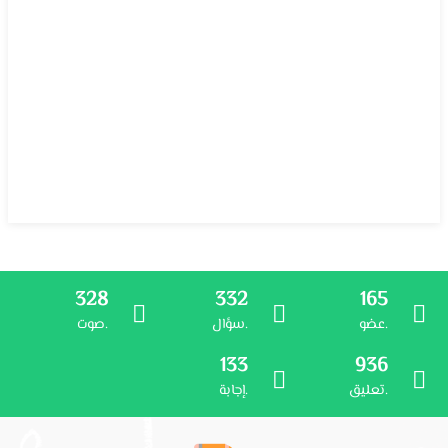
328
332
165
عضو.
سؤال.
صوت.
133
936
تعليق.
إجابة.