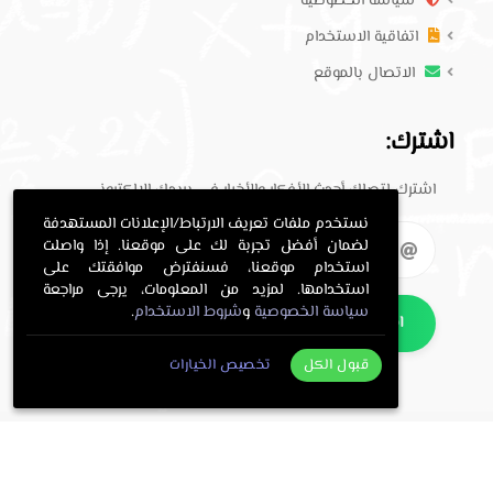
سياسة الخصوصية
اتفاقية الاستخدام
الاتصال بالموقع
اشترك:
اشترك لتصلك أحدث الأفكار والأخبار في بريدك الإلكتروني.
نستخدم ملفات تعريف الارتباط/الإعلانات المستهدفة
لضمان أفضل تجربة لك على موقعنا. إذا واصلت
استخدام موقعنا، فسنفترض موافقتك على
استخدامها. لمزيد من المعلومات، يرجى مراجعة
سياسة الخصوصية
و
شروط الاستخدام
.
اشترك
قبول الكل
تخصيص الخيارات
. All Rights Reserved.
حلول معلمي
Copyright © 2016-2026
.
معلمي
Programming and design by