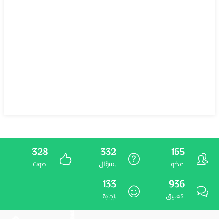
328
332
165
عضو.
سؤال.
صوت.
133
936
تعليق.
إجابة.