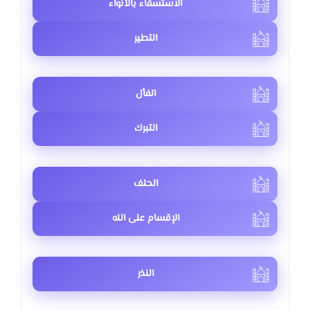
الاستسقاء بالأنواء
التطير
الفأل
التبرك
الحلف
الإقسام على الله
النذر