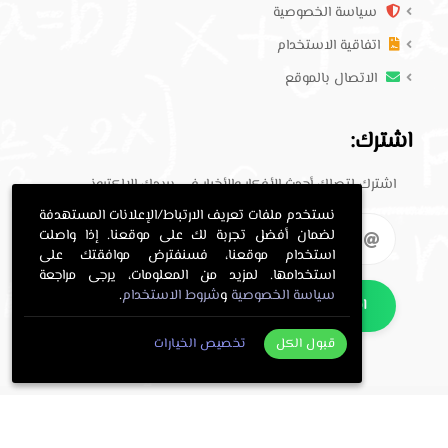
سياسة الخصوصية
اتفاقية الاستخدام
الاتصال بالموقع
اشترك:
اشترك لتصلك أحدث الأفكار والأخبار في بريدك الإلكتروني.
نستخدم ملفات تعريف الارتباط/الإعلانات المستهدفة
لضمان أفضل تجربة لك على موقعنا. إذا واصلت
استخدام موقعنا، فسنفترض موافقتك على
استخدامها. لمزيد من المعلومات، يرجى مراجعة
سياسة الخصوصية
و
شروط الاستخدام
.
اشترك
قبول الكل
تخصيص الخيارات
. All Rights Reserved.
حلول معلمي
Copyright © 2016-2026
.
معلمي
Programming and design by