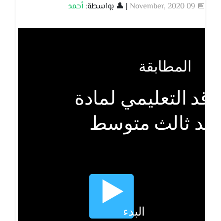
📅 09 November, 2020
| 👤 بواسطة:
أحمد