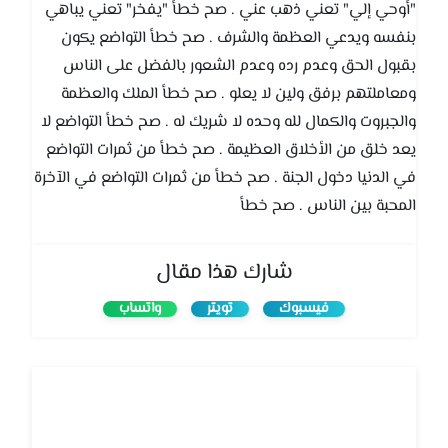
"أوحي إلي" تعني ذهب عني . صح خطأ "يفخر" تعني يباهي
بنفسه ويدعي العظمة والشرف . صح خطأ التواضع يكون
بقبول الحق وعدم رده وعدم الشعور بالفضل على الناس
ومعاملتهم برفق ولين لا يعلو . صح خطأ الملك والعظمة
والجبروت والكمال لله وحده لا شريك له . صح خطأ التواضع لا
يعد خلق من الأخلاق العظيمة . صح خطأ من ثمرات التواضع
في الدنيا دخول الجنة . صح خطأ من ثمرات التواضع في الآخرة
المحبة بين الناس . صح خطأ
شارك هذا مقال
فيسبوك
تويتر
واتساب