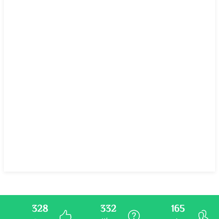
328
332
165