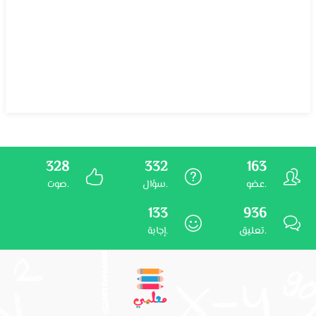
328
332
163
عضو.
سؤال.
صوت.
133
936
تعليق.
إجابة.