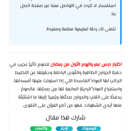
استفسار، لا تتردد في التواصل معنا عبر صفحة اتصل
بنا.
نتمنى لك رحلة تعليمية ممتعة ومفيدة.
اختبار درس عمر واليوم الأول من رمضان
للصومِ تأثيرٌ عجيب في
حفظِ الجوارحِ الظاهرة والقُوى الباطنة وحِمْيَتِها عن التخليطِ
الجالبِ لها الموادَّ الفاسدة التي إذا استولت عليها أفسدتها،
واستفراغِ الموادِّ الرديئةِ المانعةِ لها مِن صِحتِها، فالصومُ
يحفظُ على القلبِ والجوارح صِحَّتَها ويُعيدُ إليها ما اسْتَلَبَتْهُ
منها أيدي الشهوات، فهو من أكبرِ العَوْنِ على التقوى.
شارك هذا مقال
فيسبوك
تويتر
واتساب