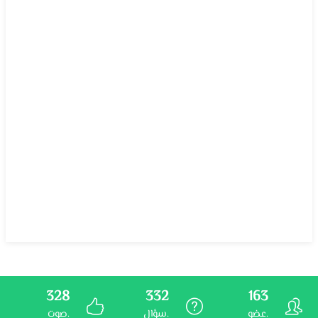
328
332
163
عضو.
سؤال.
صوت.