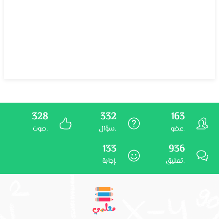
328
332
163
عضو.
سؤال.
صوت.
133
936
تعليق.
إجابة.