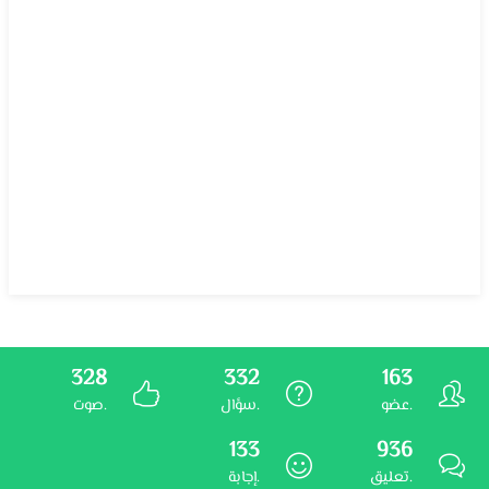
328
332
163
عضو.
سؤال.
صوت.
133
936
تعليق.
إجابة.