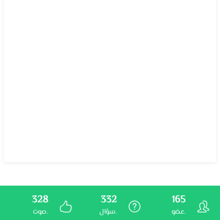
328
332
165
عضو.
سؤال.
صوت.