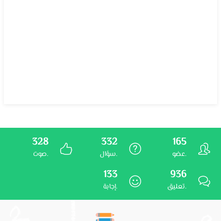
328
332
165
عضو.
سؤال.
صوت.
133
936
تعليق.
إجابة.