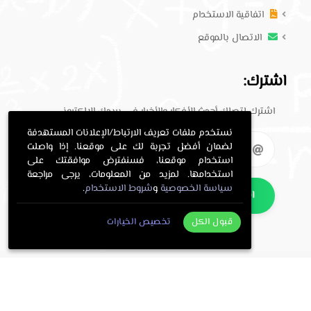
اتفاقية الاستخدام
الاتصال بالموقع
اشترك:
اشترك لتصلك أحدث الأفكار والأخبار في بريدك الإلكتروني.
نستخدم ملفات تعريف الارتباط/الإعلانات المستهدفة
لضمان أفضل تجربة لك على موقعنا. إذا واصلت
استخدام موقعنا، فسنفترض موافقتك على
استخدامها. لمزيد من المعلومات، يرجى مراجعة
سياسة الخصوصية
و
شروط الاستخدام
.
اشترك
قبول الكل
تخصيص الخيارات
. All Rights Reserved.
حلول معلمي
Copyright © 2016-2026
.
معلمي
Programming and design by