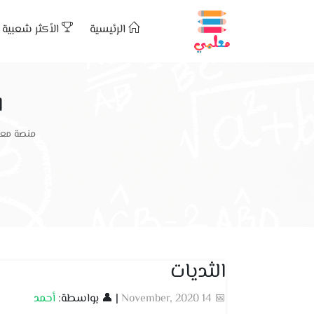
الرئيسية
الأكثر شعبية
ا
منصة معل
الثديات
📅 14 November, 2020
| 👤 بواسطة:
أحمد