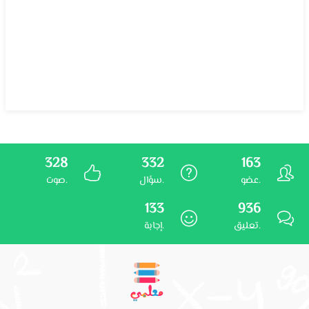
328
332
163
عضو.
سؤال.
صوت.
133
936
تعليق.
إجابة.