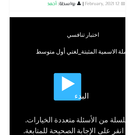
📅 12 February, 2021
| 👤 بواسطة:
أحمد