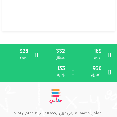
328
332
165
عضو.
سؤال.
صوت.
133
936
تعليق.
إجابة.
معلّمي مجتمع تعليمي عربي يجمع الطلاب والمعلمين لطرح