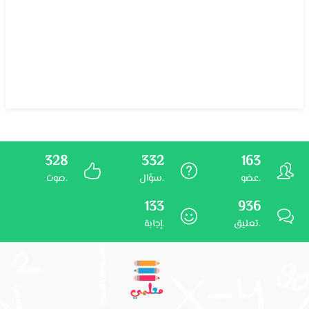
328
332
163
عضو.
سؤال.
صوت.
133
936
تعليق.
إجابة.