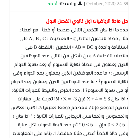
📅 24 October, 2020
| 👤 بواسطة:
أحمد
حل مادة الرياضيات اول ثانوي الفصل الاول
حدد ما اذا كان التخمين التالى صحيحا أو خطأ , مع اعطاء
مثال مضاد للتخمين الخاطئ: • المعطيات : A , B , C على
استقامة واحدة و AB = BC • التخمين : النقطة B هى
منتصف القطعة A يبين شكل فن التالى عدد الموظفين
الذين يعملون فى عطلة نهاية الاسبوع أو بعد نهاية الدوام
الرسمى: • ما عدد الموظفين الذين يعملون بعد الدوام وفى
نهاية الاسبوع؟ • ما عدد الموظفين الذين يعملون بعد الدوام
أو فى نهاية الاسبوع؟ 1. حدد الفرض والنتيجة للعبارات التالية:
• اذا كان 3 X + 4 = 5 فإن X = -3 • اذا تدربت على مهارات
تصميم الموقع فإنك ستصمم موقعا تعليميا 3. اكتب العكس
والمعكوس والمعاكس الايجابى للعبارات التالية : " اذا كان (
- 6 ) 2 > 0 فإن – 6 > 0 " ثم حدد قيمة الصواب لكل عبارة ,
وفى حالة الخطأ أعطى مثالا مناقضا. 1. بناءا على المعلومات