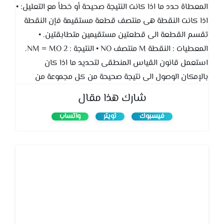
المعطاة حدد ما اذا كانت النتيجة صحيحة أو خطأ مع التعليل: •
اذا كانت النقطة هى منتصف قطعة مستقيمة فإن النقطة
تقسم القطعة الى قطعتين مستقيمين متطابقتين. •
المعطيات : النقطة M منتصف NO • النتيجة : NM = MO 2.
استعمل قانون القياس المنطقى لتحديد ما اذا كان
بالإمكان الوصول الى نتيجة صحيحة من كل مجموعة من
العبارات . واذا كانت النتيجة ممكنة فاكتبها: • اذا كانت
شارك هذا مقال
الزاويتان متجاورتان على مستقيم فإن الزاويتين متكاملتان واذا
فيسبوك
تويتر
واتساب
تكاملت زاويتان فان مجموع قياسهما هو 180 O 3. حدد ما اذا
كانت العبارة ( 3 ) ناتجة عن العبارتين ( 2 ) و ( 1 ) حسب قانون
الفصل المنطقى أو قانون القياس المنطقى. واذا كان
كذلك فاذكر القانون المستعمل والا فاكتب ( خطأ ). ( 1 ) اذا
كان العدد الكلى زوجيا فان مربعه يقبل القسمة على 4 ( 2 )
العدد الذى افكر فيه عدد كلى زوجى ( 3 ) مربع العدد الذى
افكر فيه يقبل القسمة على 4