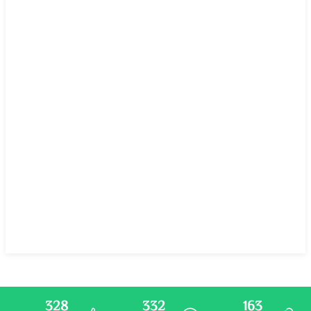
328
332
163