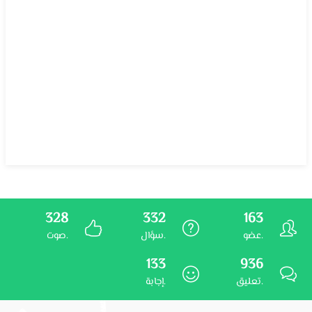
328
332
163
عضو.
سؤال.
صوت.
133
936
تعليق.
إجابة.