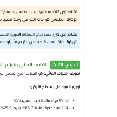
نشاط (ص 42):
ما الفرق بين الطقس والمناخ؟
الإجابة:
الطقس هو حالة الجو في وقت قصير، بينم
نشاط (ص 43):
صف مناخ المملكة العربية السعو
الإجابة:
مناخ المملكة صحراوي حار صيفاً، بارد 
الدرس الثالث
الغلاف المائي وتوزيع الم
تعريف الغلاف المائي:
هو الغلاف الذي يشمل جميع
توزيع المياه على سطح الأرض:
97.5% مياه مالحة (بحار ومحيطات).
2.5% مياه عذبة (منها: 68.7% جليد، 29.9% مياه جوفية، 1.4% بحيرات وأنهار).