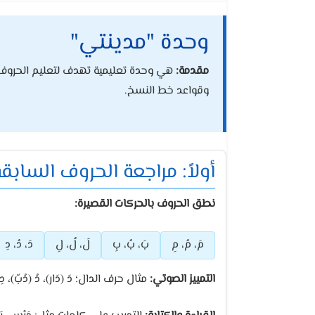
وحدة "مدينتي"
مقدمة:
هي وحدة تعليمية تهدف لتعليم الحروف ال
وقواعد خط النسخ.
أولاً: مراجعة الحروف السابق
نطق الحروف بالحركات القصيرة:
مَ، مُ، مِ
بَ، بُ، بِ
لَ، لُ، لِ
دَ، دُ، دِ
التمييز الصوتي:
مثال حرف الدال؛ دَ (دَار)، دُ (دُبّ)، دِ