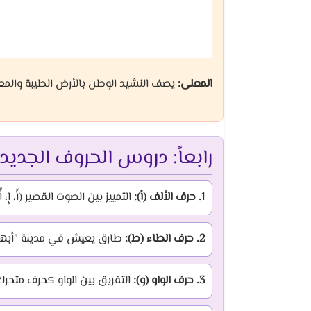
المعنى:
يصف النشيد الوطن بالأرض الطيبة والمع
رابعاً: دروس الحروف الجديد
1. حرف الألف (أ):
التمييز بين الصوت القصير (أَ، إِ، 
2. حرف الطاء (ط):
طارق يعيش في مدينة "أبها" ال
3. حرف الواو (و):
التفريق بين الواو كحرف متحرك (