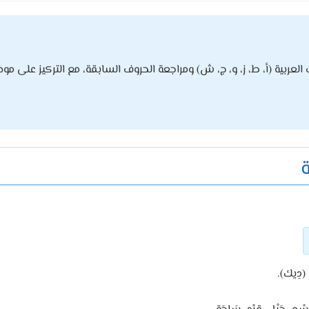
عربية (أ، ط، ز، و، ج، ش) ومراجعة الحروف السابقة، مع التركيز على مو
ة
 (دِيك).