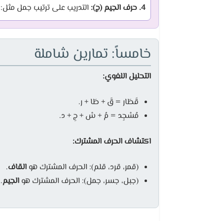
4. حرف الجيم (ج):
التدريب على ترتيب جمل مثل: "صَلَ
خامساً: تمارين شاملة
التحليل اللغوي:
قَطَار = قَ + طَا + ر.
مُسْجِد = مُ + سْ + جِ + د.
اكتشاف الحرف المشترك:
(قمر، قرد، قلم): الحرف المشترك هو
القاف
.
(جبل، جسر، جمل): الحرف المشترك هو
الجيم
.