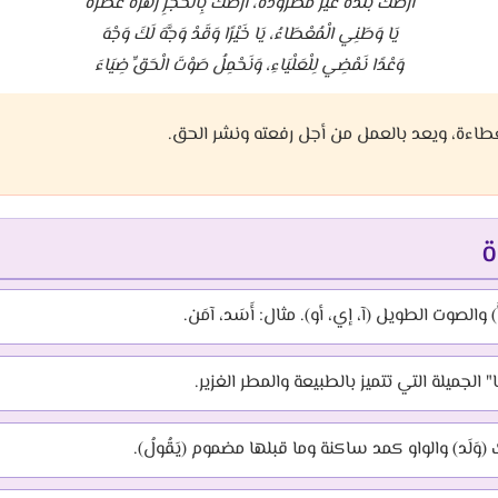
أَرْضُكَ بَلْدَةٌ غَيْرُ مَطْرُودَةْ، أَرْضُكَ بِالْحُجَرِ زَهْرَةٌ عَطْرَةْ
يَا وَطَنِي الْمُعْطَاءُ، يَا خَيْرًا وَقَدْ وَجَّهَ لَكَ وَجْهَ
وَعْدًا نَمْضِي لِلْعَلْيَاءِ، وَنَحْمِلُ صَوْتَ الْحَقِّ ضِيَاءَ
طاءة، ويعد بالعمل من أجل رفعته ونشر الحق.
ة
أُ) والصوت الطويل (آ، إي، أو). مثال: أَسَد، آمَن.
جميلة التي تتميز بالطبيعة والمطر الغزير.
وَلَد) والواو كمد ساكنة وما قبلها مضموم (يَقُولُ).