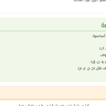
، حَبْل، قِرْد، سَاحَة.
ة
 أساسية:
 ك).
وف.
و، ن، ق).
ثل (ح، ج، ع، م).