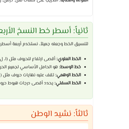
القراءة والكتابة:
التدريب على كلمات مثل: دَرْس، رَسْم
ثانياً: أسطر خط النسخ الأربع
لتنسيق الخط وجعله جميلاً، نستخدم أربعة أسطر
الخط العلوي:
أقصى ارتفاع للحروف مثل (ا، ل،
خط الوسط:
هو الحامل الأساسي لجميع الحر
الخط الوهمي:
تقف عليه نهايات حروف مثل (ر، 
الخط السفلي:
يحدد أقصى درجات هبوط حروف م
ثالثاً: نشيد الوطن