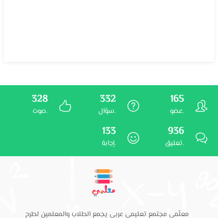
328
332
165
عضو.
سؤال.
صوت.
133
936
تعليق.
إجابة.
معلّمي مجتمع تعليمي عربي يجمع الطلاب والمعلمين لطرح