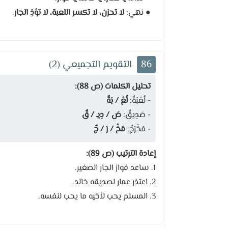
● نهي:
لا تحزن، لا تكسر اللعبة، لا تؤذِ الجار
.
86
التقويم التجميعي (2)
تحليل الكلمات (ص 88):
- لُعْبَةٌ:
لُعْ / بَةٌ
- صَدِيقٌ:
صَ / دِيـ / قٌ
- مَخْرَجٌ:
مَخْ / رَ / جٌ
إعادة الترتيب (ص 89):
1. ساعد فواز الجار الصغير.
2. اعتذر عمار لصديقه خالد.
3. المسلم يحب لأخيه ما يحب لنفسه.