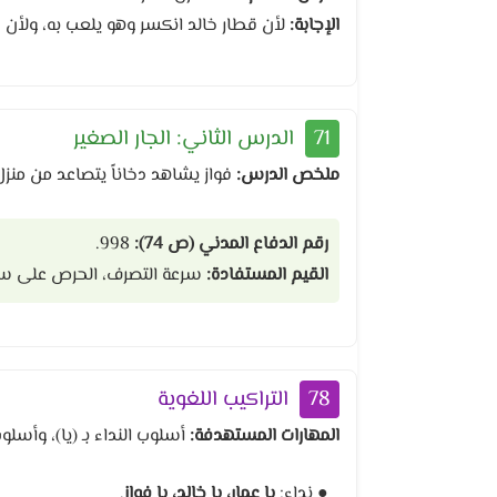
الإجابة:
لأن قطار خالد انكسر وهو يلعب به، ولأن خ
71
الدرس الثاني: الجار الصغير
ملخص الدرس:
فواز يشاهد دخاناً يتصاعد من منز
رقم الدفاع المدني (ص 74):
998.
القيم المستفادة:
سرعة التصرف، الحرص على سلام
78
التراكيب اللغوية
المهارات المستهدفة:
أسلوب النداء بـ (يا)، وأسلو
● نداء:
يا عمار، يا خالد، يا فواز
.