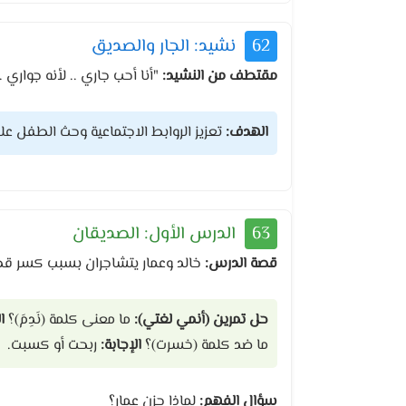
62
نشيد: الجار والصديق
مقتطف من النشيد:
"أنا أحب جاري .. لأنه جواري 
الهدف:
تعزيز الروابط الاجتماعية وحث الطفل ع
63
الدرس الأول: الصديقان
قصة الدرس:
خالد وعمار يتشاجران بسبب كسر قطار
حل تمرين (أنمي لغتي):
ما معنى كلمة (نَدِمَ)؟
ا
ما ضد كلمة (خسرت)؟
الإجابة:
ربحت أو كسبت.
سؤال الفهم:
لماذا حزن عمار؟