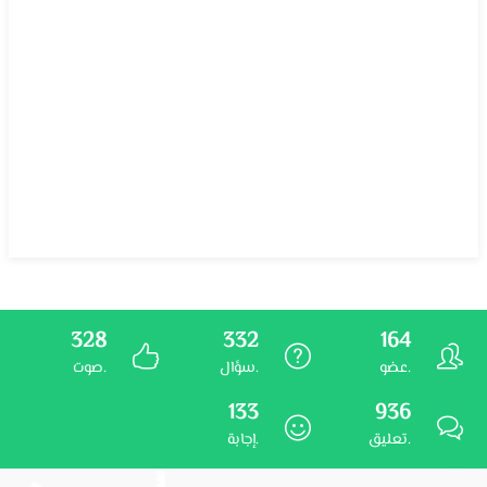
328
332
164
عضو.
سؤال.
صوت.
133
936
تعليق.
إجابة.