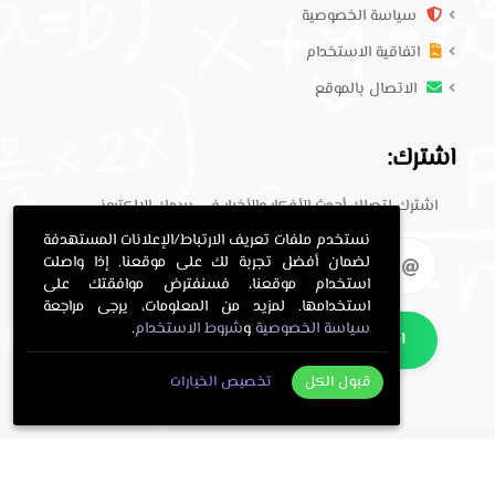
سياسة الخصوصية
اتفاقية الاستخدام
الاتصال بالموقع
اشترك:
اشترك لتصلك أحدث الأفكار والأخبار في بريدك الإلكتروني.
نستخدم ملفات تعريف الارتباط/الإعلانات المستهدفة
لضمان أفضل تجربة لك على موقعنا. إذا واصلت
استخدام موقعنا، فسنفترض موافقتك على
استخدامها. لمزيد من المعلومات، يرجى مراجعة
سياسة الخصوصية
و
شروط الاستخدام
.
اشترك
قبول الكل
تخصيص الخيارات
. All Rights Reserved.
حلول معلمي
Copyright © 2016-2026
.
معلمي
Programming and design by