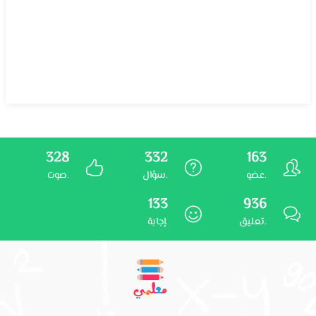
328
332
163
عضو.
سؤال.
صوت.
133
936
تعليق.
إجابة.