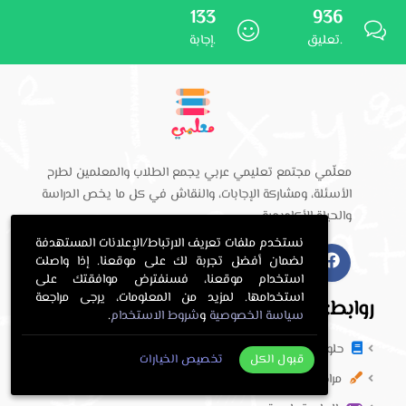
133
936
تعليق.
إجابة.
معلّمي مجتمع تعليمي عربي يجمع الطلاب والمعلمين لطرح
الأسئلة، ومشاركة الإجابات، والنقاش في كل ما يخص الدراسة
والحياة الأكاديمية.
نستخدم ملفات تعريف الارتباط/الإعلانات المستهدفة
لضمان أفضل تجربة لك على موقعنا. إذا واصلت
استخدام موقعنا، فسنفترض موافقتك على
استخدامها. لمزيد من المعلومات، يرجى مراجعة
روابط:
سياسة الخصوصية
و
شروط الاستخدام
.
حلول الكتب المدرسية
قبول الكل
تخصيص الخيارات
مراجعة و تمارين