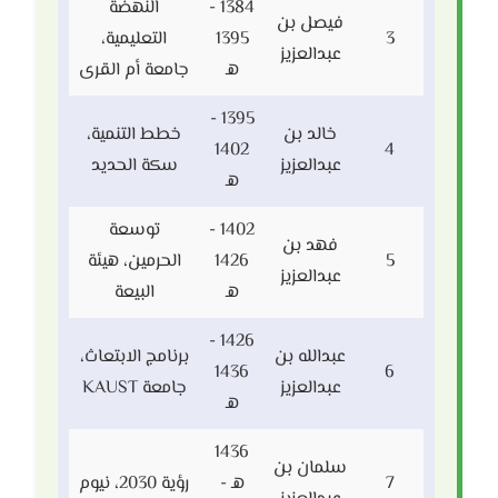
1384 -
النهضة
فيصل بن
3
1395
التعليمية،
عبدالعزيز
هـ
جامعة أم القرى
1395 -
خالد بن
خطط التنمية،
1402
4
عبدالعزيز
سكة الحديد
هـ
1402 -
توسعة
فهد بن
5
1426
الحرمين، هيئة
عبدالعزيز
هـ
البيعة
1426 -
عبدالله بن
برنامج الابتعاث،
1436
6
عبدالعزيز
جامعة KAUST
هـ
1436
سلمان بن
7
هـ -
رؤية 2030، نيوم