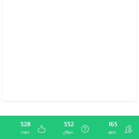
328
332
163
عضو.
سؤال.
صوت.