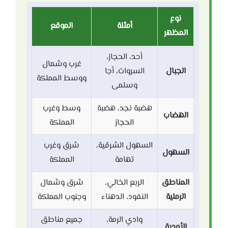
نوع
أمثلة
الموقع
المظهر
أحد، الحجاز،
غرب وشمال
الجبال
السروات، أجا
ووسط المملكة
وسلمى
هضبة نجد، هضبة
وسط وغرب
الهضاب
الحجاز
المملكة
السهول الشرقية،
شرق وغرب
السهول
تهامة
المملكة
المناطق
الربع الخالي،
شرق وشمال
الرملية
النفود، الدهناء
وجنوب المملكة
وادي الرمة،
جميع مناطق
الأودية