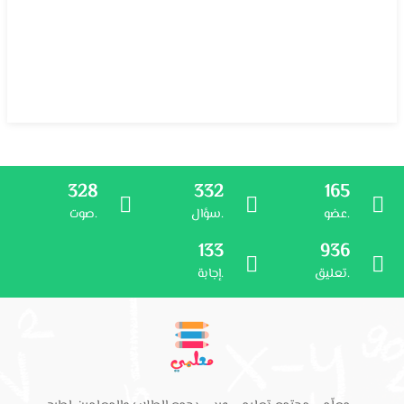
328
332
165
عضو.
سؤال.
صوت.
133
936
تعليق.
إجابة.