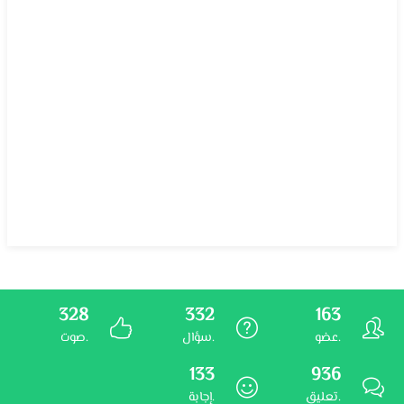
328
332
163
عضو.
سؤال.
صوت.
133
936
تعليق.
إجابة.