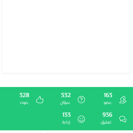
328
332
163
عضو.
سؤال.
صوت.
133
936
تعليق.
إجابة.