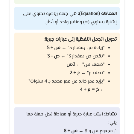
المعادلة (Equation):
هي جملة رياضية تحتوي على
إشارة يساوي (=) ومتغير واحد أو أكثر.
تحويل الجمل اللفظية إلى عبارات جبرية:
"زيادة س بمقدار 5" ←
س + 5
"نقص ص بمقدار 3" ←
ص - 3
"ضعف س" ←
2س
"نصف ع" ←
ع ÷ 2
"يزيد عمر خالد عن عمر محمد بـ 4 سنوات"
←
خ = م + 4
نشاط:
اكتب عبارة جبرية أو معادلة لكل جملة مما
يلي:
1. مجموع س و 8 ←
س + 8