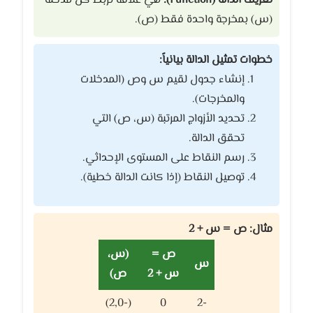
تعريف الدالة (Function):
هي علاقة تربط كل مدخلة
(س) بمخرجة واحدة فقط (ص).
خطوات تمثيل الدالة بيانياً:
إنشاء جدول لقيم س وص (المدخلات
والمخرجات).
تحديد الأزواج المرتبة (س، ص) التي
تحقق الدالة.
رسم النقاط على المستوى الإحداثي.
توصيل النقاط (إذا كانت الدالة خطية).
مثال: ص = س + 2
ص =
(س،
س
س + 2
ص)
(-2,0)
0
-2