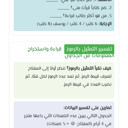
الأسئلة:
1. كم كتاباً قرأ علي؟ ______
2. كم كتاباً قرأت منى؟ ______
3. من هو أكثر طالب قراءة؟ ______
الإجابة:
6 كتب / 4 كتب / يوسف (8 كتب)
تفسير التمثيل بالرموز
قراءة واستخراج
المعلومات من الجداول
كيف نقرأ التمثيل بالرموز؟
ننظر أولاً إلى المفتاح
لنعرف قيمة الرمز، ثم نعد عدد الرموز لكل فئة، ثم
نضرب العدد في قيمة الرمز.
تمارين على تفسير البيانات:
الجدول التالي يبين عدد الكعكات التي باعها متجر
في 4 أيام (المفتاح: 🍪 = 5 كعكات)