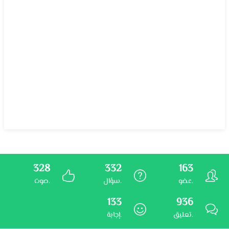
328
332
163
عضو.
سؤال.
صوت.
133
936
تعليق.
إجابة.