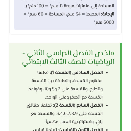
المساحة إلى ملمترات مربعة (1 سم² = 100 ملم²).
الإجابة:
المحيط = 34 سم، المساحة = 60 سم² =
6000 ملم²
ملخص الفصل الدراسي الثاني -
الرياضيات للصف الثالث الابتدائي
الفصل السادس (القسمة 1):
تعلمنا
مفهوم القسمة، والعلاقة بين القسمة
والطرح، والقسمة على 2 و5 و10، وقواعد
القسمة مع الصفر وعلى الواحد.
الفصل السابع (القسمة 2):
تعلمنا حقائق
القسمة على 3،4،6،7،8،9، والقسمة مع
باقٍ، واستراتيجية العمل عكسياً.
الفصل الثامن (القياس):
تعلمنا قياس