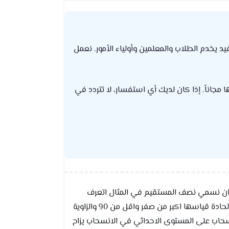
عليمي مفيد يخدم الطلاب والمعلمين وأولياء الأمور. نعمل
ا مجاناً. إذا كان لديك أي استفسار، لا تتردد في
 ان نسمي نصف المستقيم في المثال اتعرف
خصائص الاشكال الرباعية اشارة المربع الصغيره في زاوية الشكل تدل على ان الزاوية قائمة قياس الزاوية القائمة 90 الزواية الحادة قياسها اكبر من صفر واقل من 90 والزاوية
سم صورة شكل بالانسحاب على المستوى الاحداثي في الانسحاب يزاح