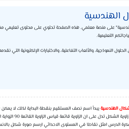
حة "حل الفصل 11 الاشكال الهندسية" على منصة معلمي. هذه الصفحة تحتوي على محتوى ت
اجاتكم التعليمية.
ول النموذجية، والألعاب التفاعلية، والاختبارات الإلكترونية التي نقدمه
يبدأ اسم نصف المستقيم بنقطة البداية لذلك لا يمكن
منفرجة قياسها اكبر رياضيات خامس ابتدائي ف2 فكرة الدرس امثل نقاطا في المستوى الاحدائي ار