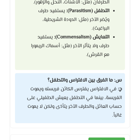
الطرفان (مثل: الأشنات، النحل والزهور).
التطفل (Parasitism):
يستفيد طرف
ويُضر الآخر (مثل: الدودة الشريطية،
البراغيث).
التعايش (Commensalism):
يستفيد
طرف ولا يتأثر الآخر (مثل: أسماك الريمورا
مع القرش).
س: ما الفرق بين الافتراس والتطفل؟
ج:
في الافتراس يفترس الكائن فريسته ويموت
الفريسة، بينما في التطفل يعيش الطفيلي على
حساب العائل والطرف الآخر يتأذى ولكن لا يموت
غالباً.