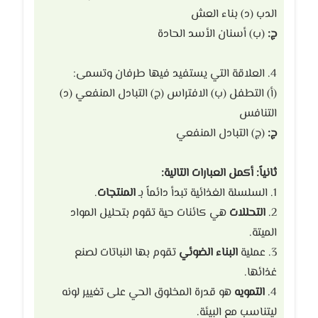
الدب (د) بناء العش
ج:
(ب) أسنان الأسد الحادة
4. العلاقة التي يستفيد فيها طرفان وتسمى:
(أ) التطفل (ب) الافتراس (ج) التبادل المنفعي (د)
التنافس
ج:
(ج) التبادل المنفعي
ثانياً: أكمل العبارات التالية:
1. السلسلة الغذائية تبدأ دائماً بـ
المنتجات
.
2.
التحللات
هي كائنات حية تقوم بتحليل المواد
الميتة.
3. عملية
البناء الضوئي
تقوم بها النباتات لصنع
غذائها.
4.
التمويه
هو قدرة المخلوق الحي على تغيير لونه
ليتناسب مع البيئة.