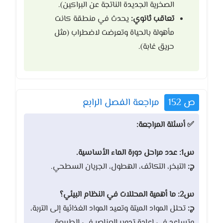
الصخرية الجديدة الناتجة عن البراكين).
تعاقب ثانوي:
يحدث في منطقة كانت
مأهولة بالحياة وتعرضت لاضطراب (مثل
حريق غابة).
ص 152
مراجعة الفصل الرابع
✅ أسئلة المراجعة:
س1: عدد مراحل دورة الماء الأساسية.
ج:
التبخر، التكاثف، الهطول، الجريان السطحي.
س2: ما أهمية المحللات في النظام البيئي؟
ج:
تحلل المواد الميتة وتعيد المواد الغذائية إلى التربة،
وتساعد في إعادة تدوير العناصر في الطبيعة.