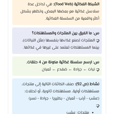
الشبكة الغذائية (Food Web):
هي تداخل عدة
سلاسل غذائية مع بعضها البعض، وتظهر بشكل
أكثر واقعية من السلسلة الغذائية.
س: ما الفرق بين المنتجات والمستهلكات؟
ج:
المنتجات تصنع غذاءها بنفسها (مثل النباتات)،
بينما المستهلكات تعتمد على غيرها في غذائها.
س: ارسم سلسلة غذائية مكونة من 4 حلقات.
ج:
نبات ← جرادة ← ضفدع ← ثعبان
نشاط (ص 92):
صنف الكائنات التالية إلى منتجات،
مستهلكات أولية، مستهلكات ثانوية، أو تحللات:
(عشب - أرنب - ثعبان - بكتيريا - جرادة - نسر)
ج:
منتجات: عشب