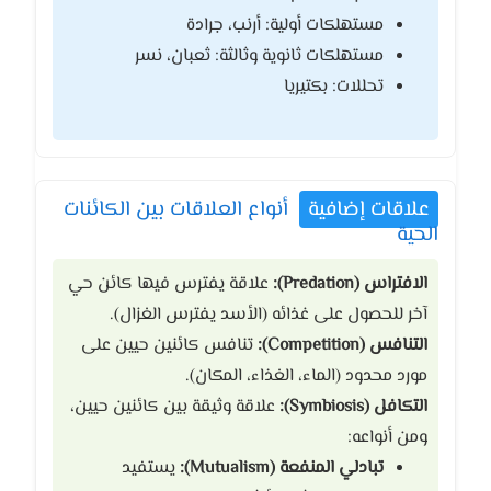
مستهلكات أولية: أرنب، جرادة
مستهلكات ثانوية وثالثة: ثعبان، نسر
تحللات: بكتيريا
علاقات إضافية
أنواع العلاقات بين الكائنات
الحية
الافتراس (Predation):
علاقة يفترس فيها كائن حي
آخر للحصول على غذائه (الأسد يفترس الغزال).
التنافس (Competition):
تنافس كائنين حيين على
مورد محدود (الماء، الغذاء، المكان).
التكافل (Symbiosis):
علاقة وثيقة بين كائنين حيين،
ومن أنواعه:
تبادلي المنفعة (Mutualism):
يستفيد