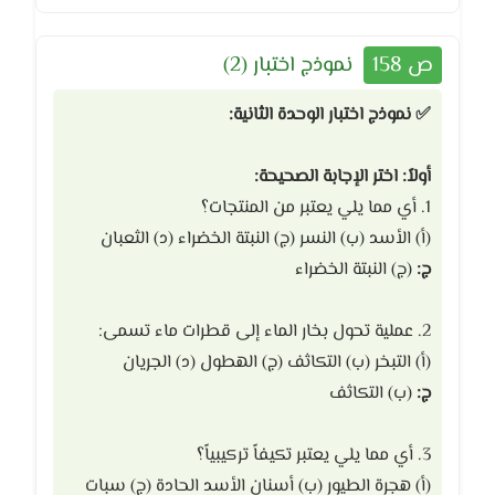
ص 158
نموذج اختبار (2)
✅ نموذج اختبار الوحدة الثانية:
أولاً: اختر الإجابة الصحيحة:
1. أي مما يلي يعتبر من المنتجات؟
(أ) الأسد (ب) النسر (ج) النبتة الخضراء (د) الثعبان
ج:
(ج) النبتة الخضراء
2. عملية تحول بخار الماء إلى قطرات ماء تسمى:
(أ) التبخر (ب) التكاثف (ج) الهطول (د) الجريان
ج:
(ب) التكاثف
3. أي مما يلي يعتبر تكيفاً تركيبياً؟
(أ) هجرة الطيور (ب) أسنان الأسد الحادة (ج) سبات