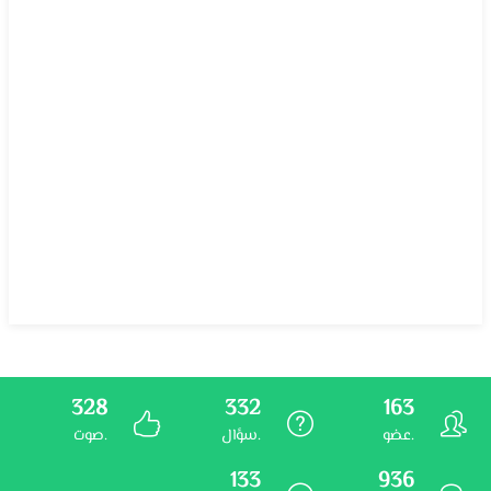
328
332
163
عضو.
سؤال.
صوت.
133
936