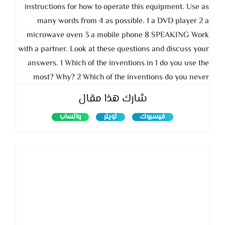
instructions for how to operate this equipment. Use as
many words from 4 as possible. 1 a DVD player 2 a
microwave oven 3 a mobile phone 8 SPEAKING Work
with a partner. Look at these questions and discuss your
answers. 1 Which of the inventions in 1 do you use the
most? Why? 2 Which of the inventions do you never
use? Why not? 3 If you were living alone and only had
شارك هذا مقال
money for five of the inventions in 1, which would you
فيسبوك
تويتر
واتساب
buy and why? Which of the inventions do you use the
most? Probably my microwave oven because I’m always
busy and I haven’t got time to cook. In my free time I’d
rather go out with my friends than spend hours cooking,
so I usually buy ready meals from the supermarket and
heat them up