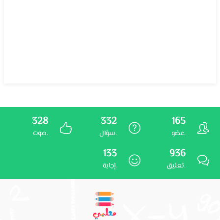
328
332
165
عضو.
سؤال.
صوت.
133
936
تعليق.
إجابة.