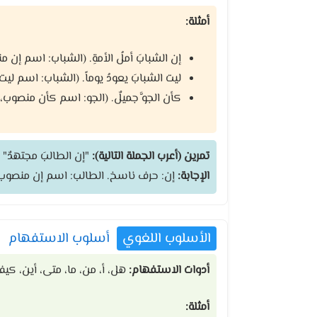
أمثلة:
إن الشبابَ أملُ الأمةِ. (الشباب: اسم إن 
ليت الشبابَ يعودُ يوماً. (الشباب: اسم لي
كأن الجوَّ جميلٌ. (الجو: اسم كأن منصوب،
تمرين (أعرب الجملة التالية):
"إن الطالبَ مجتهدٌ"
الإجابة:
إن: حرف ناسخ. الطالب: اسم إن منصوب و
الأسلوب اللغوي
أسلوب الاستفهام
أدوات الاستفهام:
هل، أ، من، ما، متى، أين، كي
أمثلة: