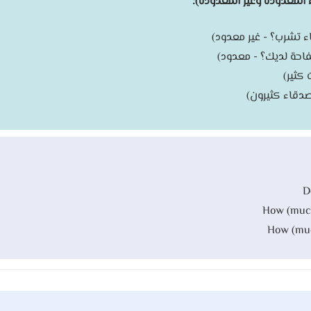
D
How (much
How (muc