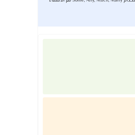
التعرف على أسماء الأطعمة والمشروبات، والتعبير عن الرغبة في شيء ما باستخدام I want / I like، واستخدام Some, Any, Much, Many مع الأسماء