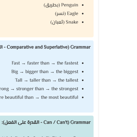
Penguin (بطريق)
Eagle (نسر)
Snake (ثعبان)
Grammar (Comparative and Superlative - المقارنة والتفضيل):
Fast → faster than → the fastest
Big → bigger than → the biggest
Tall → taller than → the tallest
rong → stronger than → the strongest
e beautiful than → the most beautiful
Grammar (Can / Can't - القدرة على الفعل):