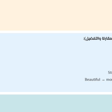
St
Beautiful → mor