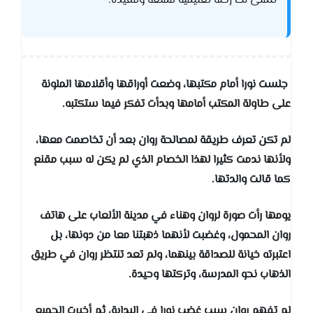
نتمنى لك رحلة تعليمية ممتعة ومفيدة.
جلست نورا أمام مكتبها، وضعت أوراقها وأقلامها الملونة
على طاولة المكتب أمامها وبدأت تفكر فيما ستكتبه.
لم تكن تعرف طريقة لمصالحة روان بعد أن تخاصمت معها،
ولأنها ندمت كثيرا لهذا الخصام الذي لم يكن له سبب مقنع
كما قالت والدتها.
يومها رأت صورة لروان وهناء في مدينة الألعاب على هاتف
روان المحمول، وغضبت لأنهما ذهبتنا معا من دونها، بل
اعتبرته خيانة للصداقة بينهما، ولم تعد تنتظر روان في طريق
الذهاب نحو المدرسة، وتركتها وحيدة.
لم تفهم روان سبب غضب نورا في البداية، ثم أخبرت الجميع