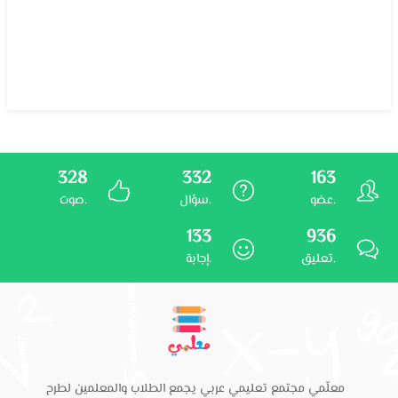
328
332
163
عضو.
سؤال.
صوت.
133
936
تعليق.
إجابة.
معلّمي مجتمع تعليمي عربي يجمع الطلاب والمعلمين لطرح