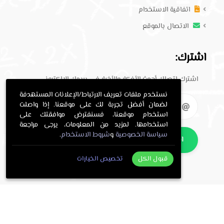
اتفاقية الاستخدام
الاتصال بالموقع
اشترك:
اشترك لتصلك أحدث الأفكار والأخبار في بريدك الإلكتروني.
نستخدم ملفات تعريف الارتباط/الإعلانات المستهدفة
لضمان أفضل تجربة لك على موقعنا. إذا واصلت
استخدام موقعنا، فسنفترض موافقتك على
استخدامها. لمزيد من المعلومات، يرجى مراجعة
سياسة الخصوصية
و
شروط الاستخدام
.
اشترك
قبول الكل
تخصيص الخيارات
. All Rights Reserved.
حلول معلمي
Copyright © 2016-2026
.
معلمي
Programming and design by