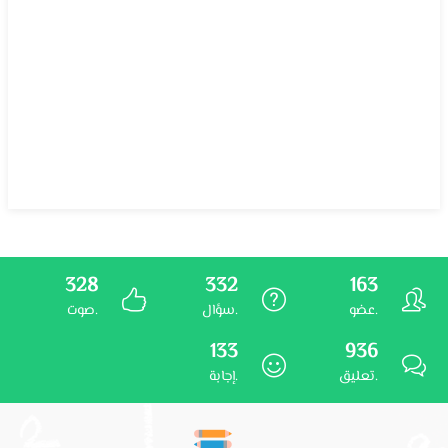
328
332
163
عضو.
سؤال.
صوت.
133
936
تعليق.
إجابة.