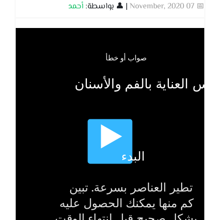
📅 07 November, 2020
| 👤 بواسطة:
أحمد