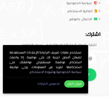
سياسة الخصوصية
اتفاقية الاستخدام
الاتصال بالموقع
اشترك:
اشترك لتصلك أحدث الأفكار والأخبار في بريدك الإلكتروني.
نستخدم ملفات تعريف الارتباط/الإعلانات المستهدفة
لضمان أفضل تجربة لك على موقعنا. إذا واصلت
استخدام موقعنا، فسنفترض موافقتك على
استخدامها. لمزيد من المعلومات، يرجى مراجعة
سياسة الخصوصية
و
شروط الاستخدام
.
اشترك
قبول الكل
تخصيص الخيارات
. All Rights Reserved.
حلول معلمي
Copyright © 2016-2026
.
معلمي
Programming and design by