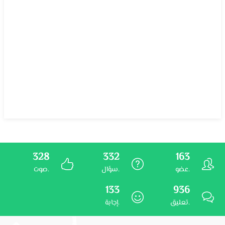
328
332
163
عضو.
سؤال.
صوت.
133
936
تعليق.
إجابة.