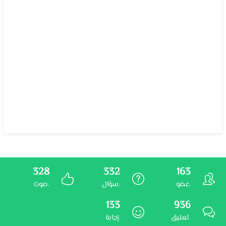
328
332
163
عضو.
سؤال.
صوت.
133
936
تعليق.
إجابة.