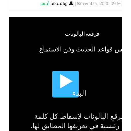
📅 09 November, 2020
| 👤 بواسطة:
أحمد