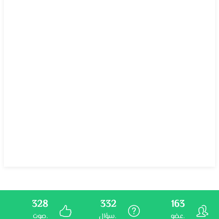
328
332
163
عضو.
سؤال.
صوت.