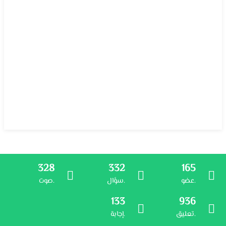
328
332
165
عضو.
سؤال.
صوت.
133
936
تعليق.
إجابة.