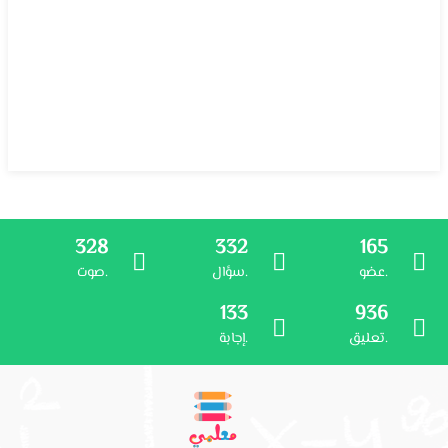
328
332
165
عضو.
سؤال.
صوت.
133
936
تعليق.
إجابة.