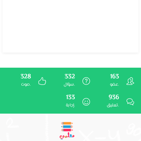
328
332
163
عضو.
سؤال.
صوت.
133
936
تعليق.
إجابة.