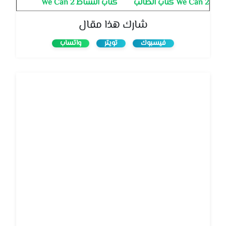
We Can 2 كتاب الطالب
كتاب النشاط We Can 2
شارك هذا مقال
فيسبوك
تويتر
واتساب