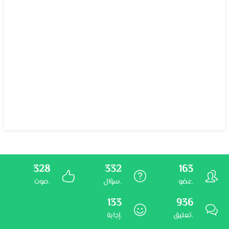
328
332
163
عضو.
سؤال.
صوت.
133
936
تعليق.
إجابة.