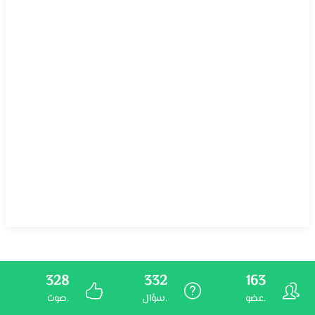
328
332
163
عضو.
سؤال.
صوت.