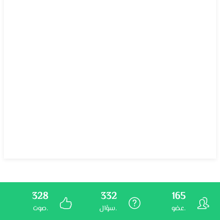
328
332
165
عضو.
سؤال.
صوت.