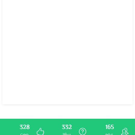
328
332
165