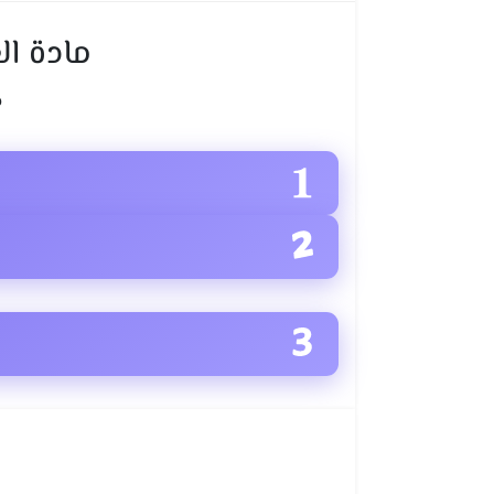
مادة ا
ح